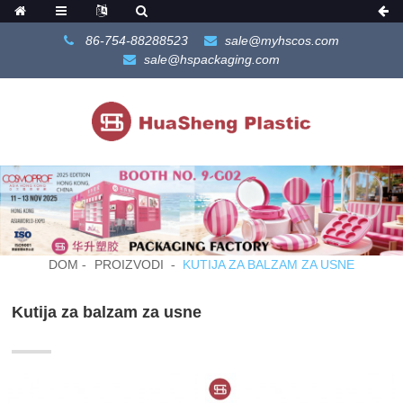
86-754-88288523
sale@myhscos.com
sale@hspackaging.com
DOM
PROIZVODI
KUTIJA ZA BALZAM ZA USNE
Kutija za balzam za usne