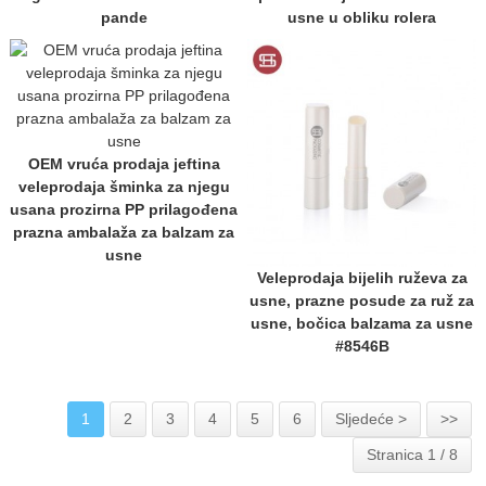
pande
usne u obliku rolera
OEM vruća prodaja jeftina
veleprodaja šminka za njegu
usana prozirna PP prilagođena
prazna ambalaža za balzam za
usne
Veleprodaja bijelih ruževa za
usne, prazne posude za ruž za
usne, bočica balzama za usne
#8546B
1
2
3
4
5
6
Sljedeće >
>>
Stranica 1 / 8