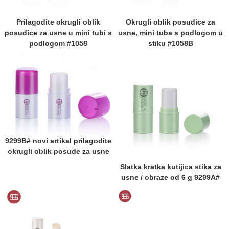
Prilagodite okrugli oblik
Okrugli oblik posudice za
posudice za usne u mini tubi s
usne, mini tuba s podlogom u
podlogom #1058
stiku #1058B
9299B# novi artikal prilagodite
okrugli oblik posude za usne
Slatka kratka kutijica stika za
usne / obraze od 6 g 9299A#