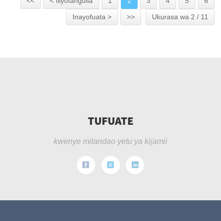
<<
< Iliyotangulia
1
2
3
4
5
6
Inayofuata >
>>
Ukurasa wa 2 / 11
TUFUATE
kwenye mitandao yetu ya kijamii