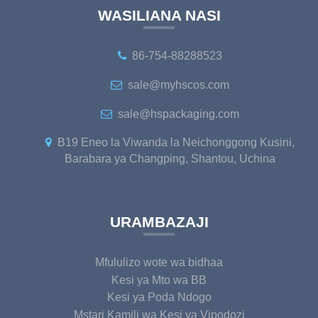
WASILIANA NASI
86-754-88288523
sale@myhscos.com
sale@hspackaging.com
B19 Eneo la Viwanda la Neichonggong Kusini,
Barabara ya Changping, Shantou, Uchina
URAMBAZAJI
Mfululizo wote wa bidhaa
Kesi ya Mto wa BB
Kesi ya Poda Ndogo
Mstari Kamili wa Kesi ya Vipodozi