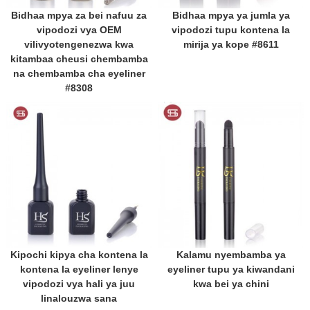
Bidhaa mpya za bei nafuu za
Bidhaa mpya ya jumla ya
vipodozi vya OEM
vipodozi tupu kontena la
vilivyotengenezwa kwa
mirija ya kope #8611
kitambaa cheusi chembamba
na chembamba cha eyeliner
#8308
Kipochi kipya cha kontena la
Kalamu nyembamba ya
kontena la eyeliner lenye
eyeliner tupu ya kiwandani
vipodozi vya hali ya juu
kwa bei ya chini
linalouzwa sana