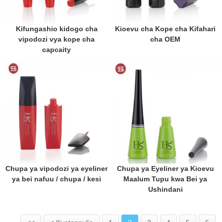
Kifungashio kidogo cha
Kioevu cha Kope cha Kifahari
vipodozi vya kope cha
cha OEM
capcaity
Chupa ya vipodozi ya eyeliner
Chupa ya Eyeliner ya Kioevu
ya bei nafuu / chupa / kesi
Maalum Tupu kwa Bei ya
Ushindani