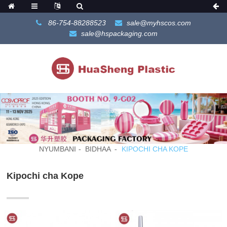
86-754-88288523
sale@myhscos.com
sale@hspackaging.com
NYUMBANI
BIDHAA
KIPOCHI CHA KOPE
Kipochi cha Kope