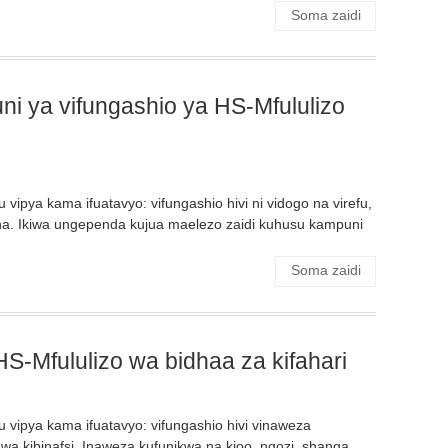
Soma zaidi
i ya vifungashio ya HS-Mfululizo
vipya kama ifuatavyo: vifungashio hivi ni vidogo na virefu,
sha. Ikiwa ungependa kujua maelezo zaidi kuhusu kampuni
Soma zaidi
S-Mfululizo wa bidhaa za kifahari
 vipya kama ifuatavyo: vifungashio hivi vinaweza
wa kibinafsi. Inaweza kufunikwa na kioo, ngozi, shanga