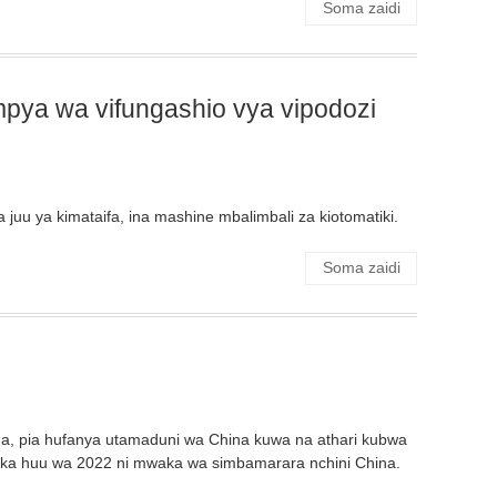
Soma zaidi
mpya wa vifungashio vya vipodozi
a juu ya kimataifa, ina mashine mbalimbali za kiotomatiki.
Soma zaidi
na, pia hufanya utamaduni wa China kuwa na athari kubwa
waka huu wa 2022 ni mwaka wa simbamarara nchini China.