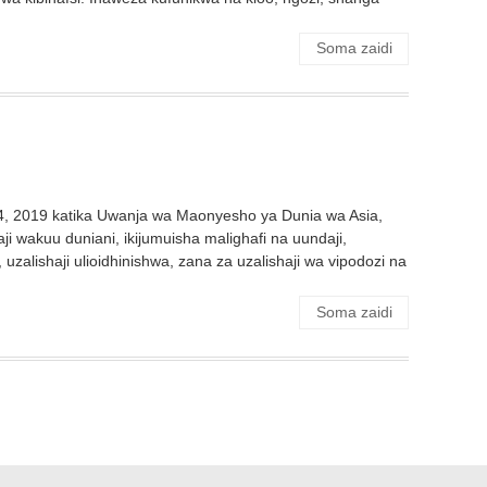
Soma zaidi
4, 2019 katika Uwanja wa Maonyesho ya Dunia wa Asia,
 wakuu duniani, ikijumuisha malighafi na uundaji,
uzalishaji ulioidhinishwa, zana za uzalishaji wa vipodozi na
Soma zaidi