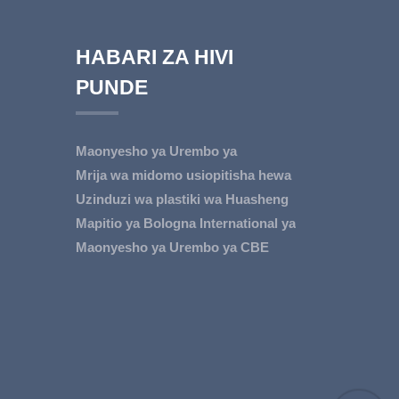
HABARI ZA HIVI
PUNDE
Maonyesho ya Urembo ya
Kimataifa ya Bologna ya 2026
Mrija wa midomo usiopitisha hewa
3g
Uzinduzi wa plastiki wa Huasheng
PCR-Based Tupu L...
Mapitio ya Bologna International ya
2025 ...
Maonyesho ya Urembo ya CBE
China ya 2025