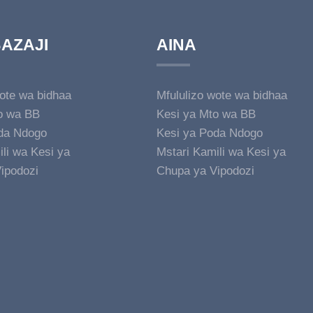
AZAJI
AINA
wote wa bidhaa
Mfululizo wote wa bidhaa
o wa BB
Kesi ya Mto wa BB
da Ndogo
Kesi ya Poda Ndogo
li wa Kesi ya
Mstari Kamili wa Kesi ya
Vipodozi
ipodozi
Chupa ya Vipodozi