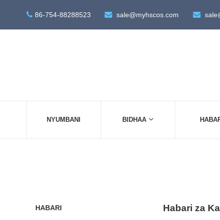
86-754-88288523
sale@myhscos.com
sale
NYUMBANI
BIDHAA
HABA
Habari za K
HABARI