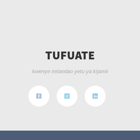
TUFUATE
kwenye mitandao yetu ya kijamii