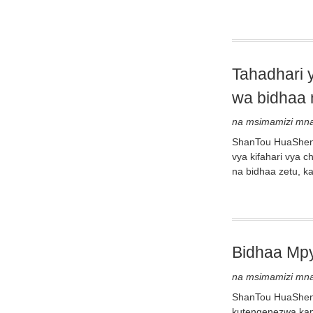
Tahadhari 
wa bidhaa
na msimamizi mn
ShanTou HuaSheng P
vya kifahari vya 
na bidhaa zetu, ka
Bidhaa Mpy
na msimamizi mn
ShanTou HuaSheng 
kutengenezwa kama