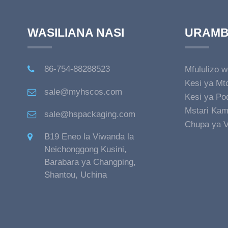
WASILIANA NASI
URAMB
86-754-88288523
Mfululizo 
Kesi ya Mt
sale@myhscos.com
Kesi ya Po
Mstari Kami
sale@hspackaging.com
Vipodozi
Chupa ya V
B19 Eneo la Viwanda la
Neichonggong Kusini,
Barabara ya Changping,
Shantou, Uchina