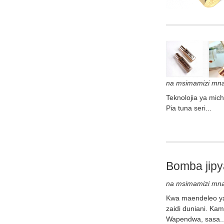
na msimamizi mn
Teknolojia ya mich
Pia tuna seri...
Bomba jipy
na msimamizi mn
Kwa maendeleo ya 
zaidi duniani. Ka
Wapendwa, sasa..