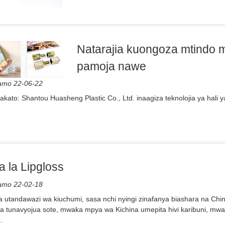
Natarajia kuongoza mtindo 
pamoja nawe
amo 22-06-22
akato: Shantou Huasheng Plastic Co., Ltd. inaagiza teknolojia ya hali y
a la Lipgloss
amo 22-02-18
utandawazi wa kiuchumi, sasa nchi nyingi zinafanya biashara na Chi
ma tunavyojua sote, mwaka mpya wa Kichina umepita hivi karibuni, m
.