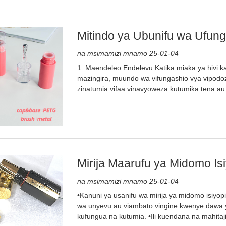
Mitindo ya Ubunifu wa Ufung
na msimamizi mnamo 25-01-04
1. Maendeleo Endelevu Katika miaka ya hivi k
mazingira, muundo wa vifungashio vya vipodo
zinatumia vifaa vinavyoweza kutumika tena au k
Mirija Maarufu ya Midomo Is
na msimamizi mnamo 25-01-04
•Kanuni ya usanifu wa mirija ya midomo isiyopi
wa unyevu au viambato vingine kwenye dawa y
kufungua na kutumia. •Ili kuendana na mahitaji