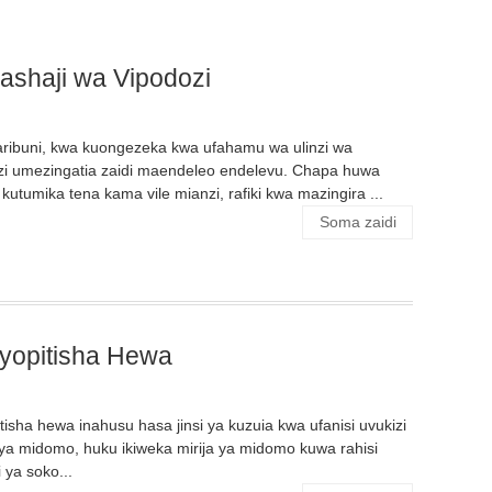
ashaji wa Vipodozi
aribuni, kwa kuongezeka kwa ufahamu wa ulinzi wa
zi umezingatia zaidi maendeleo endelevu. Chapa huwa
utumika tena kama vile mianzi, rafiki kwa mazingira ...
Soma zaidi
iyopitisha Hewa
tisha hewa inahusu hasa jinsi ya kuzuia kwa ufanisi uvukizi
a midomo, huku ikiweka mirija ya midomo kuwa rahisi
 ya soko...