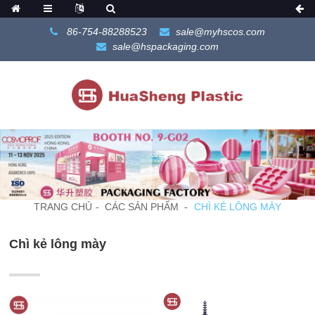
86-754-88288523
sale@myhscos.com
sale@hspackaging.com
TRANG CHỦ
CÁC SẢN PHẨM
CHÌ KẺ LÔNG MÀY
Chì kẻ lông mày