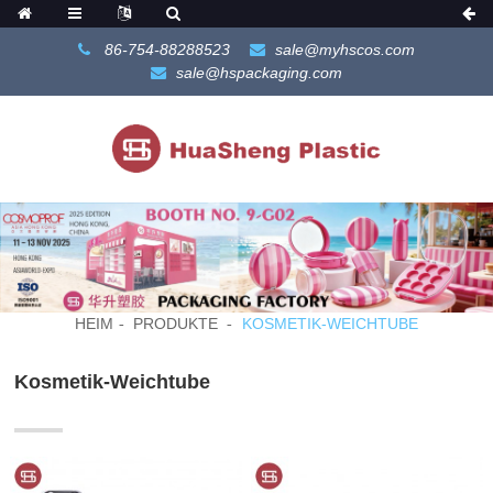
86-754-88288523
sale@myhscos.com
sale@hspackaging.com
HEIM
PRODUKTE
KOSMETIK-WEICHTUBE
Kosmetik-Weichtube