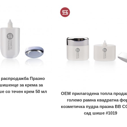
 распродажба Празно
шишенце за крема за
 со течен крем 50 мл
OEM прилагодена топла прода
големо рамна квадратна фо
козметичка пудра празна BB C
сад шише #1019