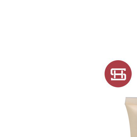
тркалезна празна
туба за сјај за
усни, пластична
туба за сјај за усни
#1264
Овална празна
туба за глазура за
усни со голем
пластичен
апликатор...
PETG празна туба
за глазура за усни
со голем
апликатор од
пластика...
празна туба за
глазура за усни со
голем апликатор,
пластична усна...
празна туба за
глазура за усни со
голем апликатор,
пластична усна...
Слатка празна
туба за глазура за
усни, пластична,