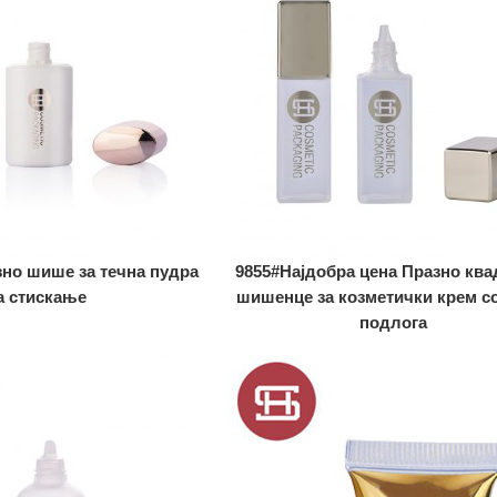
зно шише за течна пудра
9855#Најдобра цена Празно ква
а стискање
шишенце за козметички крем со
подлога