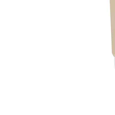
слатко во
континуитет...