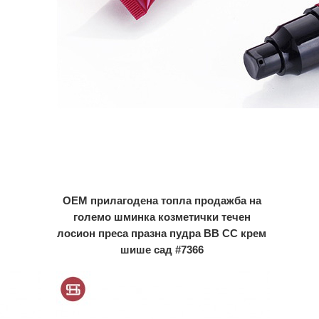
OEM прилагодена топла продажба на
големо шминка козметички течен
лосион преса празна пудра BB CC крем
шише сад #7366