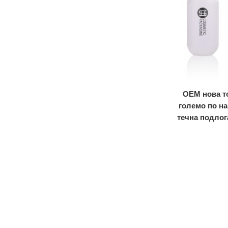
за усни, пластична
глазура за усни ...
Тркалезна празна
туба за сјај за
усни, пластична
туба за глазура за
усни со...
Мини тркалезна
празна цевка за
сјај за усни со
пластична када за
OEM нова т
глазура за усни...
големо по н
тркалезна празна
туба за сјај за усни
течна подлог
со голем
пластичен
апликатор...
тркалезна празна
туба за глазура за
усни со голем
апликатор
пластика...
тркалезна празна
туба за сјај за
усни, пластична
туба за сјај за усни
#1266