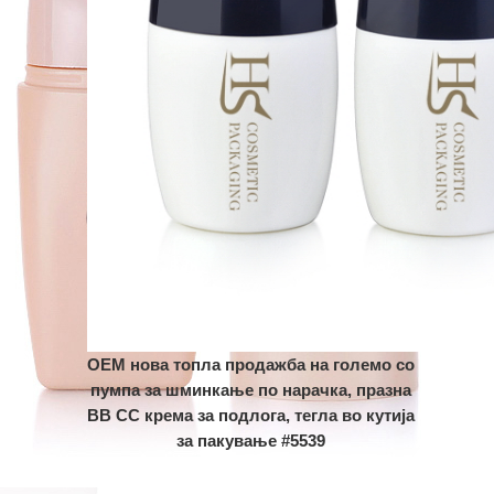
OEM нова топла продажба на големо со
пумпа за шминкање по нарачка, празна
BB CC крема за подлога, тегла во кутија
за пакување #5539