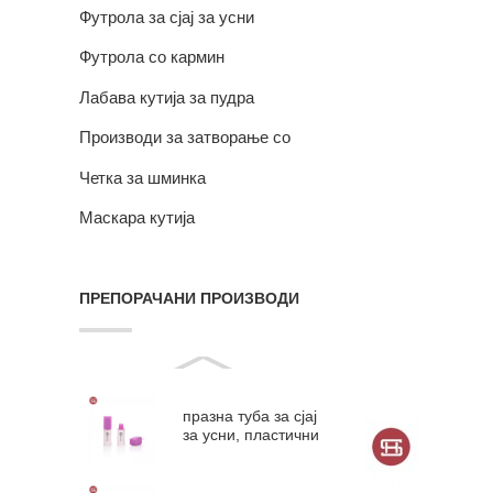
Футрола за сјај за усни
Футрола со кармин
Лабава кутија за пудра
Производи за затворање со
магнет
Четка за шминка
Маскара кутија
ПРЕПОРАЧАНИ ПРОИЗВОДИ
празна туба за сјај
за усни, пластични
туби за глазура за
усни #9313B