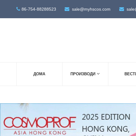
86-754-88288523
sale@myhscos.com
sale
ДОМА
ПРОИЗВОДИ
ВЕСТ