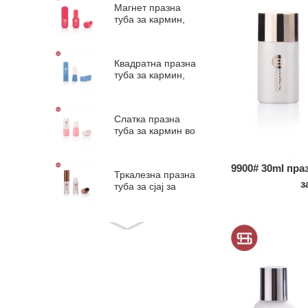
Магнет празна
туба за кармин,
пластична туба за
кармин што
содржи...
Квадратна празна
туба за кармин,
пластична туба за
кармин што
содржи...
Слатка празна
туба за кармин во
форма на животно
во пластична
форма...
9900# 30ml пра
Тркалезна празна
з
туба за сјај за
усни, пластични
туби за глазура за
усни #1297
Тркалезна празна
туба за течно
руменило во
пластично стикче
за руменило 5м...
Тркалезна празна
туба со течен сјај