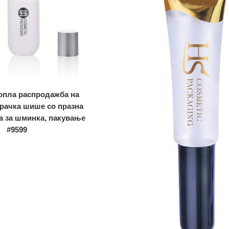
опла распродажба на
арачка шише со празна
а за шминка, пакување
#9599