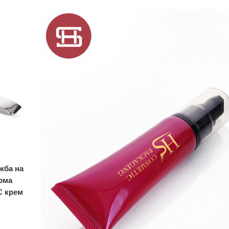
жба на
рма
C крем