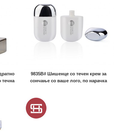
дратно
9835B# Шишенце со течен крем за
 течна
сончање со ваше лого, по нарачка