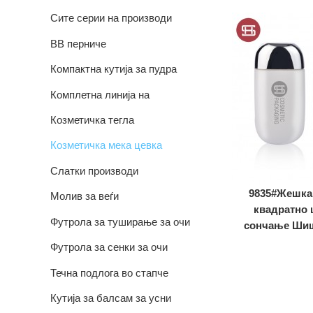
Сите серии на производи
BB перниче
Компактна кутија за пудра
Комплетна линија на
козметички кутии
Козметичка тегла
Козметичка мека цевка
Слатки производи
9835#Жешка
Молив за веѓи
квадратно 
Футрола за туширање за очи
сончање Шише
Футрола за сенки за очи
Течна подлога во стапче
Кутија за балсам за усни