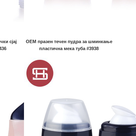
ки сјај
OEM празен течен пудра за шминкање
436
пластична мека туба #3938