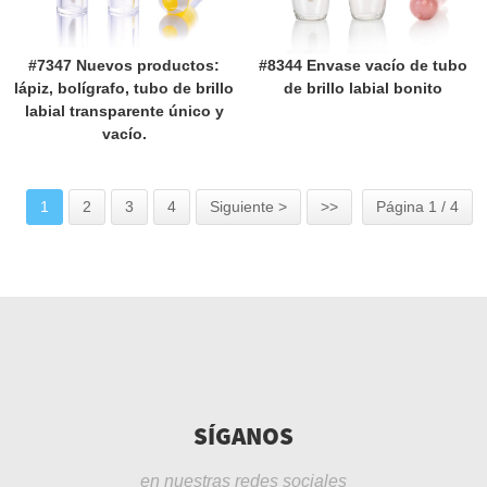
#7347 Nuevos productos:
#8344 Envase vacío de tubo
lápiz, bolígrafo, tubo de brillo
de brillo labial bonito
labial transparente único y
vacío.
1
2
3
4
Siguiente >
>>
Página 1 / 4
SÍGANOS
en nuestras redes sociales