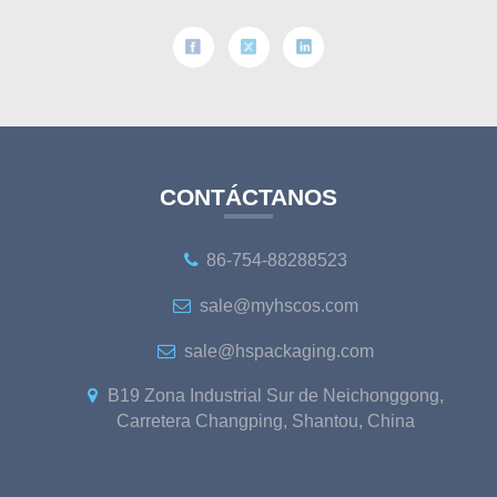
CONTÁCTANOS
86-754-88288523
sale@myhscos.com
sale@hspackaging.com
B19 Zona Industrial Sur de Neichonggong,
Carretera Changping, Shantou, China