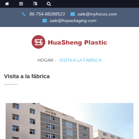
86-754-88288523
sale@myhscos.com
sale@hspackaging.com
HOGAR
VISITA A LA FÁBRICA
Visita a la fábrica