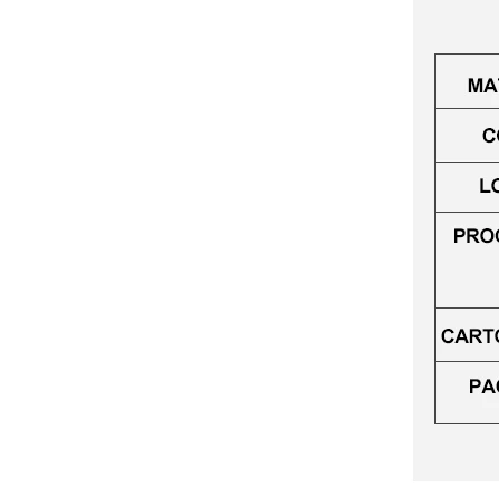
blizgesio tūbelė
plastikinis lūpų
glazūros tūbelė...
Apvalus tuščias
lūpų blizgesio
tūbelė su dideliu
aplikatoriumi iš
plastiko...
apvalus tuščias
lūpų glazūros
tūbelė su dideliu
aplikatoriumi
plastikine ...
apvalus tuščias
lūpų glazūros
tūbelė plastikinis
lūpų blizgesio
tūbelė #1266
apvalus tuščias
lūpų glazūros
tūbelė plastikinis
lūpų blizgesio
tūbelė #1264
Ovalus tuščias lūpų
glazūros tūbelė su
dideliu
aplikatoriumi iš
plastiko...