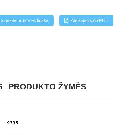
Siųskite mums el. laišką
Atsisiųsti kaip PDF
S
PRODUKTO ŽYMĖS