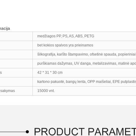
acija
medžiagos PP, PS, AS, ABS, PETG
bet kokios spalvos yra prieinamos
šilkografija, karšto štampavimo, ofsetinė spauda, ​​popieriniai
purškiamas dažymas, UV danga, metalizavimas, matinė apda
is
42 * 31 * 30 cm
kartono pakuotė, bangų lenta, OPP maišeliai, EPE putplasti
žsakymas
15000 vnt.