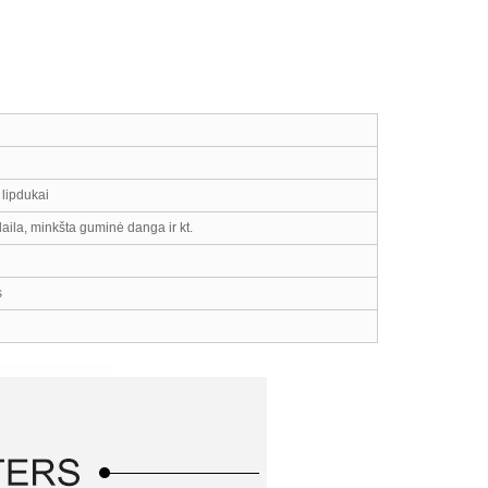
 lipdukai
ila, minkšta guminė danga ir kt.
s