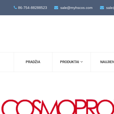
86-754-88288523
sale@myhscos.com
sale
PRADŽIA
PRODUKTAI
NAUJIE