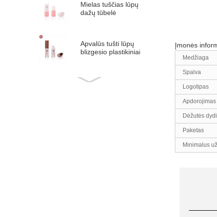
Mielas tuščias lūpų
dažų tūbelė
plastikinis gyvūno
formos lūpų dažų
tūbelė...
Apvalūs tušti lūpų
Įmonės inform
blizgesio plastikiniai
Medžiaga
tūbelės #1297
Spalva
Apvalus tuščias
Logotipas
skystų skaistalų
tūbelė plastikinis
Apdorojimas
skaistalų pieštukas
5 m...
Dėžutės dyd
Apvalus tuščias
skysto lūpų
Paketas
blizgesio tūbelė
Minimalus u
plastikinis lūpų
glazūra ...
Apvalus tuščias
lūpų blizgesio
tūbelė plastikinis
lūpų glazūros
tūbelė su ...
Mini apvalus
tuščias lūpų