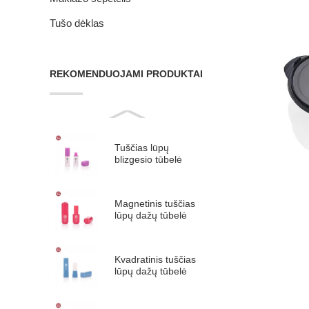
Tušo dėklas
REKOMENDUOJAMI PRODUKTAI
Tuščias lūpų
blizgesio tūbelė
plastikinis lūpų
glazūros tūbelė
#9313B
Magnetinis tuščias
lūpų dažų tūbelė
plastikinis lūpų
dažų indelis ...
Kvadratinis tuščias
lūpų dažų tūbelė
plastikinis lūpų
dažų indelis...