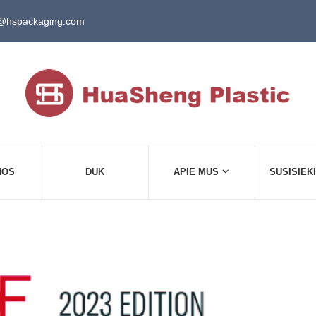
@hspackaging.com
NOS
DUK
APIE MUS
SUSISIEK