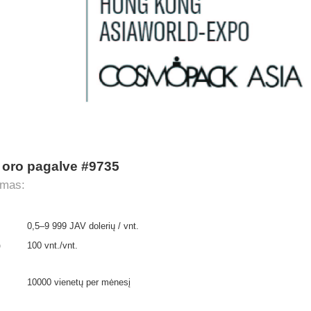
 oro pagalve #9735
ymas:
0,5–9 999 JAV dolerių / vnt.
o
100 vnt./vnt.
10000 vienetų per mėnesį