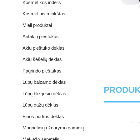
Kosmetikos indelis
Kosmetinis minkštas
vamzdelis
Mieli produktai
Antakių pieštukas
Akių pieštuko dėklas
Akių šešėlių dėklas
Pagrindo pieštukas
Lūpų balzamo dėklas
PRODUK
Lūpų blizgesio dėklas
Lūpų dažų dėklas
Birios pudros dėklas
Magnetinių uždarymo gaminių
Makiažo šepetėlis