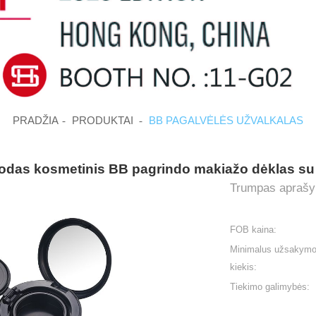
PRADŽIA
PRODUKTAI
BB PAGALVĖLĖS UŽVALKALAS
juodas kosmetinis BB pagrindo makiažo dėklas su
Trumpas apraš
FOB kaina:
Minimalus užsakym
kiekis:
Tiekimo galimybės: