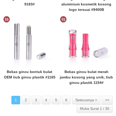
9183#
aluminium kosmetik kosong
logo tersuai #9400B
Bekas gincu bentuk bulat
Bekas gincu bulat merah
OEM tiub gincu plastik #1165
jambu kosong yang unik, tiub
gincu plastik 1154#
1
2
3
4
5
6
Seterusnya >
>>
Muka Surat 1 / 30