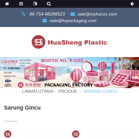
86-754-88288523
sale@myhscos.com
sale@hspackaging.com
LAMAN UTAMA
PRODUK
SARUNG GINCU
Sarung Gincu