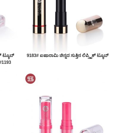
್ ಟ್ಯೂಬ್
9183# ಐಷಾರಾಮಿ ಚಿನ್ನದ ಸುತ್ತಿನ ಲಿಪ್ಸ್ಟಿಕ್ ಟ್ಯೂಬ್
 #1193