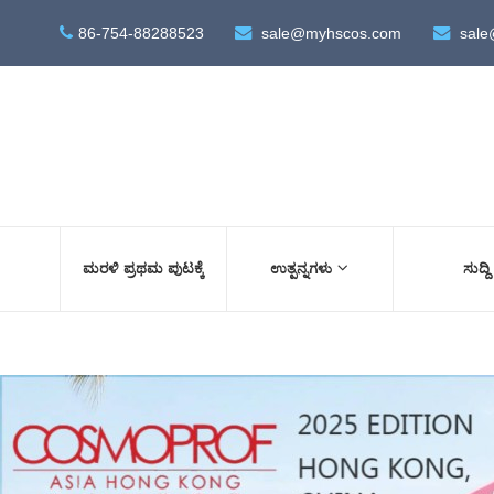
86-754-88288523
sale@myhscos.com
sale
ಮರಳಿ ಪ್ರಥಮ ಪುಟಕ್ಕೆ
ಉತ್ಪನ್ನಗಳು
ಸುದ್ದಿ