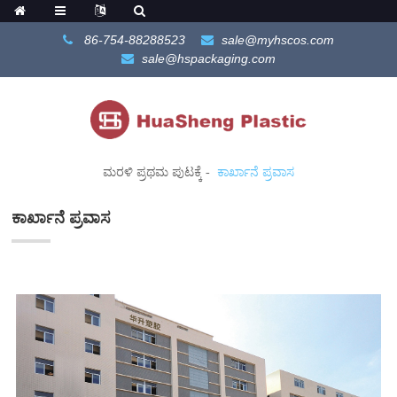
86-754-88288523
sale@myhscos.com
sale@hspackaging.com
ಮರಳಿ ಪ್ರಥಮ ಪುಟಕ್ಕೆ
ಕಾರ್ಖಾನೆ ಪ್ರವಾಸ
ಕಾರ್ಖಾನೆ ಪ್ರವಾಸ