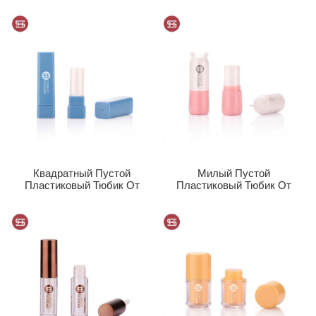
Для Блеска Для Губ
Помады...
#9313B
Квадратный Пустой
Милый Пустой
Пластиковый Тюбик От
Пластиковый Тюбик От
Помады...
Помады В Форме
Животного...