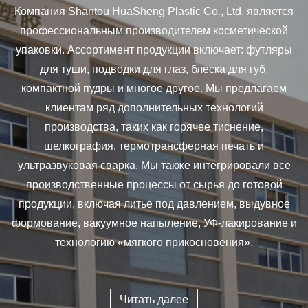
Компания Shantou HuaSheng Plastic Co., Ltd. является
профессиональным производителем косметической
упаковки. Ассортимент продукции включает: футляры
для туши, подводки для глаз, блеска для губ,
компактной пудры и многое другое. Мы предлагаем
клиентам ряд дополнительных технологий
производства, таких как горячее тиснение,
шелкография, термотрансферная печать и
ультразвуковая сварка. Мы также интегрировали все
производственные процессы от сырья до готовой
продукции, включая литье под давлением, выдувное
формование, вакуумное напыление, УФ-лакирование и
технологию «мягкого прикосновения».
Читать далее