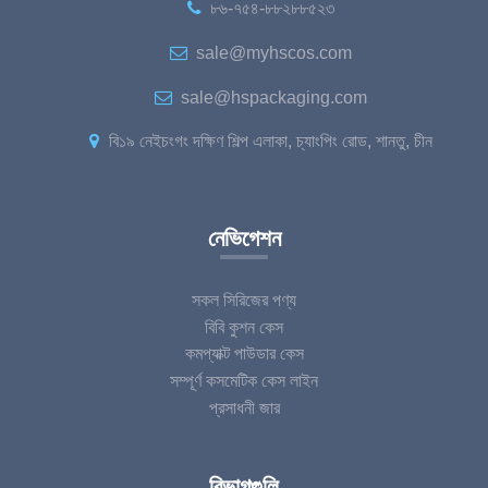
৮৬-৭৫৪-৮৮২৮৮৫২৩
sale@myhscos.com
sale@hspackaging.com
বি১৯ নেইচংগং দক্ষিণ শিল্প এলাকা, চ্যাংপিং রোড, শানতু, চীন
নেভিগেশন
সকল সিরিজের পণ্য
বিবি কুশন কেস
কমপ্যাক্ট পাউডার কেস
সম্পূর্ণ কসমেটিক কেস লাইন
প্রসাধনী জার
বিভাগগুলি