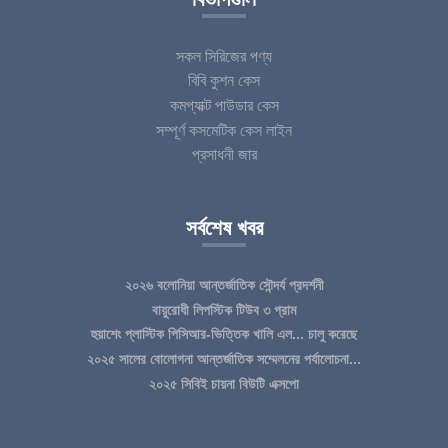
সকল সিরিজের পণ্য
বিবি কুশন কেস
কমপ্যাক্ট পাউডার কেস
সম্পূর্ণ কসমেটিক কেস লাইন
প্রসাধনী জার
সর্বশেষ খবর
২০২৬ বলোনিয়া আন্তর্জাতিক সৌন্দর্য প্রদর্শনী
বায়ুরোধী লিপস্টিক টিউব ৩ গ্রাম
হুয়াশেং প্লাস্টিক পিসিআর-ভিত্তিক খালি এল... চালু করেছে
২০২৫ সালের বোলোগনা আন্তর্জাতিক সম্মেলনের পর্যালোচনা...
২০২৫ সিবিই চায়না বিউটি এক্সপো