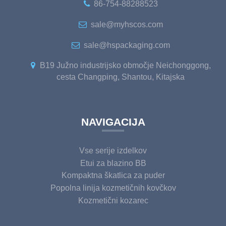
86-754-88288523
sale@myhscos.com
sale@hspackaging.com
B19 Južno industrijsko območje Neichonggong,
cesta Changping, Shantou, Kitajska
NAVIGACIJA
Vse serije izdelkov
Etui za blazino BB
Kompaktna škatlica za puder
Popolna linija kozmetičnih kovčkov
Kozmetični kozarec