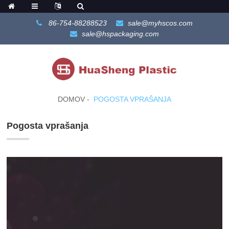
86-754-88288523
sale@myhscos.com
sale@hspackaging.com
DOMOV
POGOSTA VPRAŠANJA
Pogosta vprašanja