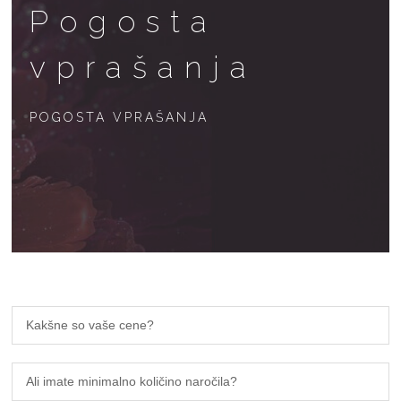
Pogosta
vprašanja
POGOSTA VPRAŠANJA
Kakšne so vaše cene?
Ali imate minimalno količino naročila?