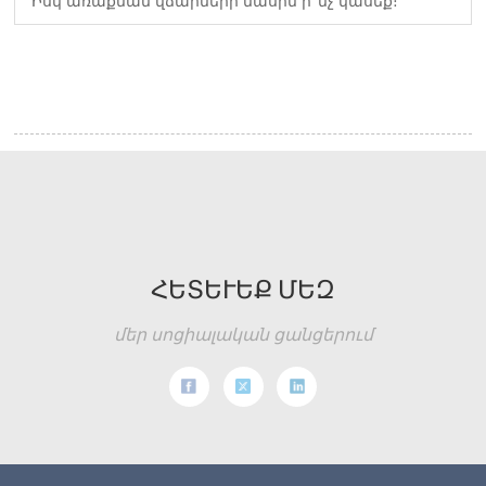
Իսկ առաքման վճարների մասին ի՞նչ կասեք։
ՀԵՏԵՒԵՔ ՄԵԶ
մեր սոցիալական ցանցերում