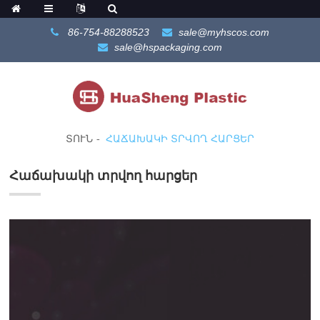
86-754-88288523
sale@myhscos.com
sale@hspackaging.com
ՏՈՒՆ
ՀԱՃԱԽԱԿԻ ՏՐՎՈՂ ՀԱՐՑԵՐ
Հաճախակի տրվող հարցեր