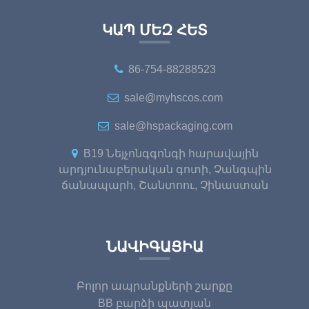
ԿԱՊ ՄԵԶ ՀԵՏ
86-754-88288523
sale@myhscos.com
sale@hspackaging.com
B19 Նեյչոնգգոնգի հարավային
արդյունաբերական գոտի, Չանգպին
ճանապարհ, Շանտոու, Չինաստան
ՆԱՎԻԳԱՑԻԱ
Բոլոր ապրանքների շարքը
BB բարձի պատյան