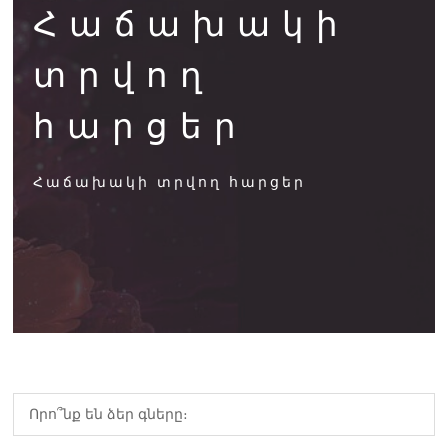
Հաճախակի
տրվող
հարցեր
Հաճախակի տրվող հարցեր
Որո՞նք են ձեր գները։