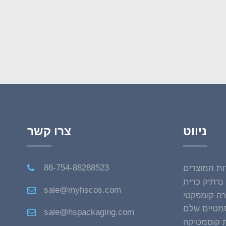
ניווט
צרו קשר
86-754-88288523
ות המוצרים
BB
sale@myhscos.com
רה קומפקטי
סמטיים שלם
sale@hspackaging.com
 קוסמטיקה