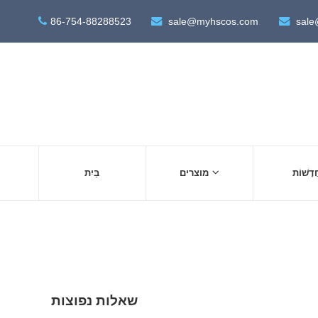
86-754-88288523
sale@myhscos.com
sale
ֲדָשׁוֹת
מוצרים
בַּיִת
שאלות נפוצות