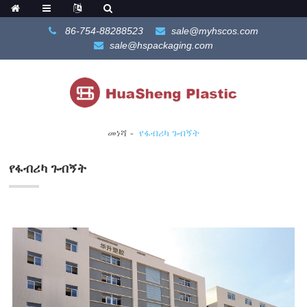
86-754-88288523
sale@myhscos.com
sale@hspackaging.com
መነሻ
የፋብሪካ ጉብኝት
የፋብሪካ ጉብኝት