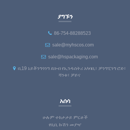
ያግኙን
86-754-88288523
sale@myhscos.com
sale@hspackaging.com
ቢ19 ኔይቾንግጎንግ ደቡብ የኢንዱስትሪ አካባቢ፣ ቻንግፒንግ ሮድ፣
ሻንቱ፣ ቻይና
አሰሳ
ሁሉም ተከታታይ ምርቶች
የቢቢ ኩሽን መያዣ