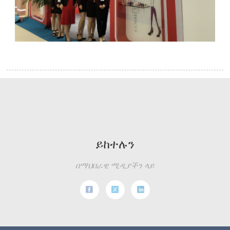
ይከተሉን
በማህበራዊ ሚዲያችን ላይ