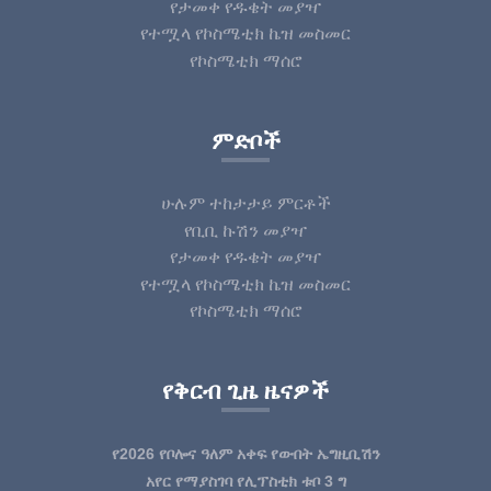
የታመቀ የዱቄት መያዣ
የተሟላ የኮስሜቲክ ኬዝ መስመር
የኮስሜቲክ ማሰሮ
ምድቦች
ሁሉም ተከታታይ ምርቶች
የቢቢ ኩሽን መያዣ
የታመቀ የዱቄት መያዣ
የተሟላ የኮስሜቲክ ኬዝ መስመር
የኮስሜቲክ ማሰሮ
የቅርብ ጊዜ ዜናዎች
የ2026 የቦሎና ዓለም አቀፍ የውበት ኤግዚቢሽን
አየር የማያስገባ የሊፕስቲክ ቱቦ 3 ግ