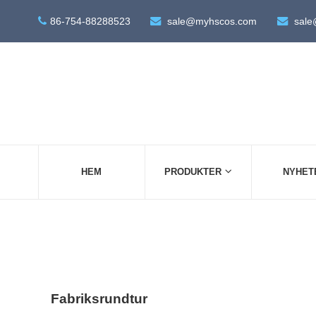
86-754-88288523
sale@myhscos.com
sale
HEM
PRODUKTER
NYHET
Fabriksrundtur