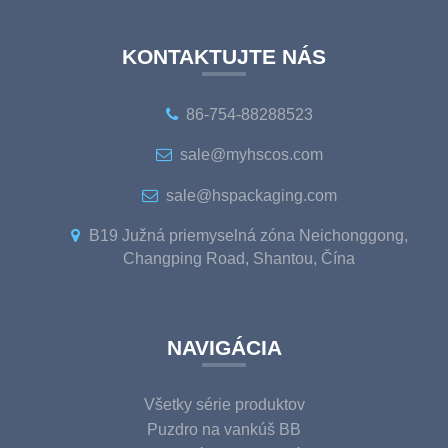
KONTAKTUJTE NÁS
86-754-88288523
sale@myhscos.com
sale@hspackaging.com
B19 Južná priemyselná zóna Neichonggong,
Changping Road, Shantou, Čína
NAVIGÁCIA
Všetky série produktov
Puzdro na vankúš BB