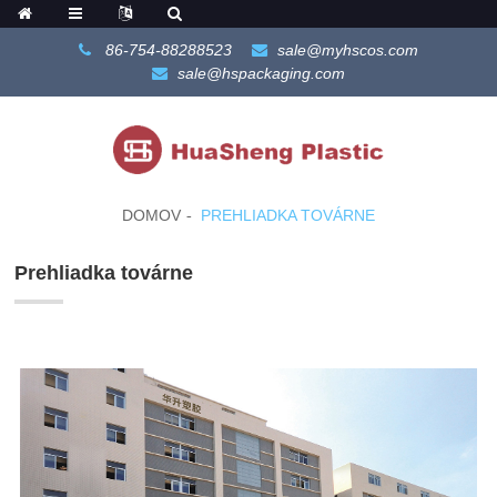
86-754-88288523
sale@myhscos.com
sale@hspackaging.com
DOMOV
PREHLIADKA TOVÁRNE
Prehliadka továrne