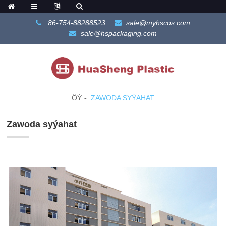
86-754-88288523
sale@myhscos.com
sale@hspackaging.com
ÖÝ
ZAWODA SYÝAHAT
Zawoda syýahat