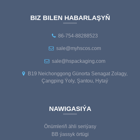
BIZ BILEN HABARLAŞYŇ
86-754-88288523
sale@myhscos.com
sale@hspackaging.com
B19 Neichonggong Günorta Senagat Zolagy,
Çangping Ýoly, Şantou, Hytaý
NAWIGASIÝA
Önümleriň ähli seriýasy
BB ýassyk örtügi