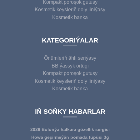
Kompakt poroşok gutusy
Kosmetik keysleriň doly liniýasy
Kosmetik banka
KATEGORIÝALAR
Önümleriň ähli seriýasy
BB ýassyk örtügi
Kompakt poroşok gutusy
Kosmetik keysleriň doly liniýasy
Kosmetik banka
IŇ SOŇKY HABARLAR
2026 Bolonýa halkara gözellik sergisi
Howa geçirmeýän pomada tüpüsi 3g