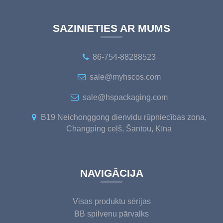
SAZINIETIES AR MUMS
86-754-88288523
sale@myhscos.com
sale@hspackaging.com
B19 Neichonggong dienvidu rūpniecības zona,
Changping ceļš, Šantou, Ķīna
NAVIGĀCIJA
Visas produktu sērijas
BB spilvenu pārvalks