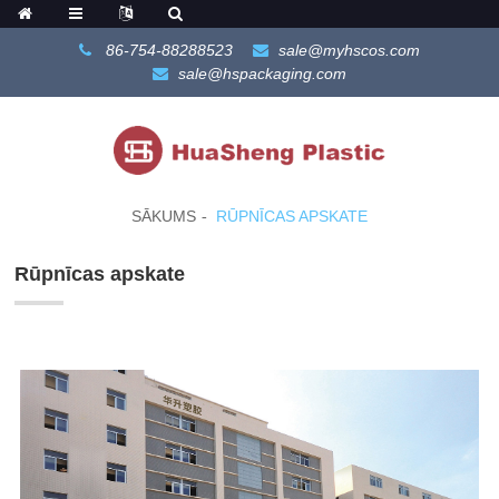
86-754-88288523
sale@myhscos.com
sale@hspackaging.com
SĀKUMS
RŪPNĪCAS APSKATE
Rūpnīcas apskate