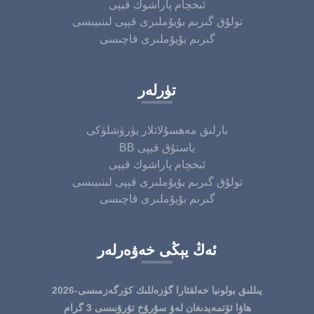
ئىخچام پاراشوك قېپى
تولۇق گىرىم بۇيۇملىرى قېپى لىنىيىسى
گىرىم بۇيۇملىرى قاچىسى
تۈرلەر
بارلىق مەھسۇلاتلار يۈرۈشلۈكى
BB ياستۇق قېپى
ئىخچام پاراشوك قېپى
تولۇق گىرىم بۇيۇملىرى قېپى لىنىيىسى
گىرىم بۇيۇملىرى قاچىسى
ئەڭ يېڭى خەۋەرلەر
2026-يىللىق بولونيا خەلقئارا گۈزەللىك كۆرگەزمىسى
ھاۋا ئۆتمەيدىغان لەۋ سۇرۇخ تۇرۇبىسى 3 گرام