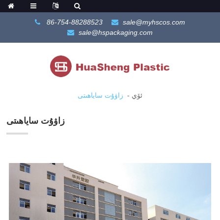
86-754-88288523
sale@myhscos.com
sale@hspackaging.com
ئۆي
زاۋۇت ساياھىتى
زاۋۇت ساياھىتى