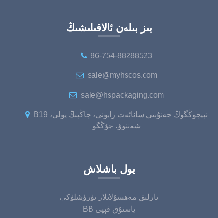
بىز بىلەن ئالاقىلىشىڭ
86-754-88288523
sale@myhscos.com
sale@hspackaging.com
B19 نېيچوڭگوڭ جەنۇبىي سانائەت رايونى، چاڭپىڭ يولى،
شەنتوۋ، جۇڭگو
يول باشلاش
بارلىق مەھسۇلاتلار يۈرۈشلۈكى
BB ياستۇق قېپى