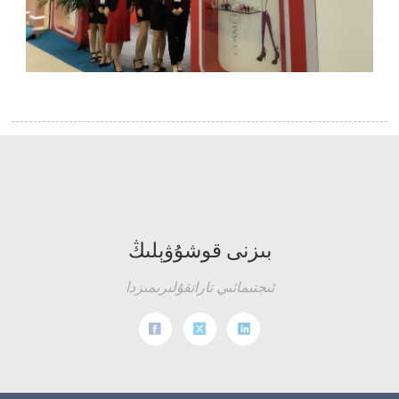
بىزنى قوشۇۋېلىڭ
ئىجتىمائىي تاراتقۇلىرىمىزدا