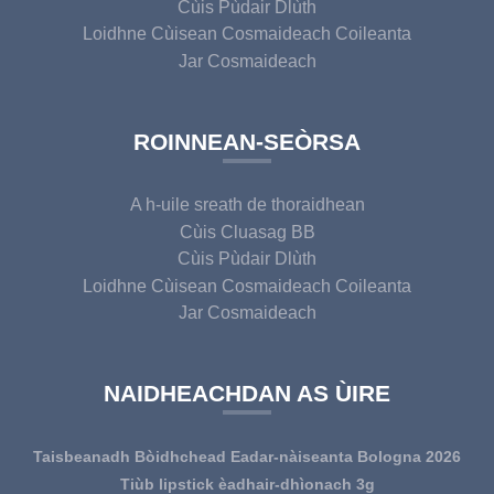
Cùis Pùdair Dlùth
Loidhne Cùisean Cosmaideach Coileanta
Jar Cosmaideach
ROINNEAN-SEÒRSA
A h-uile sreath de thoraidhean
Cùis Cluasag BB
Cùis Pùdair Dlùth
Loidhne Cùisean Cosmaideach Coileanta
Jar Cosmaideach
NAIDHEACHDAN AS ÙIRE
Taisbeanadh Bòidhchead Eadar-nàiseanta Bologna 2026
Tiùb lipstick èadhair-dhìonach 3g