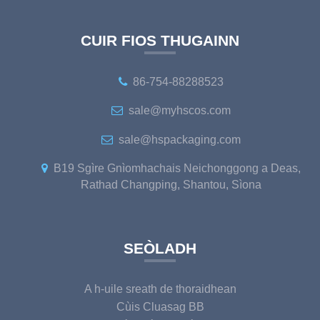
CUIR FIOS THUGAINN
86-754-88288523
sale@myhscos.com
sale@hspackaging.com
B19 Sgìre Gnìomhachais Neichonggong a Deas,
Rathad Changping, Shantou, Sìona
SEÒLADH
A h-uile sreath de thoraidhean
Cùis Cluasag BB