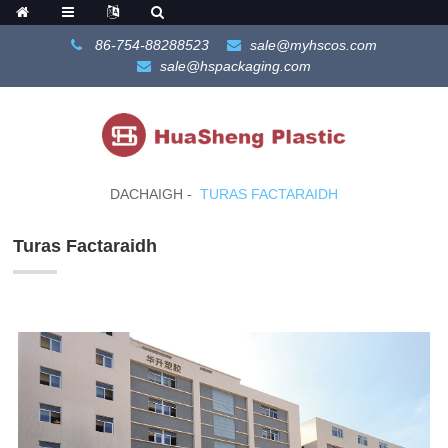
86-754-88288523
sale@myhscos.com
sale@hspackaging.com
DACHAIGH
TURAS FACTARAIDH
Turas Factaraidh