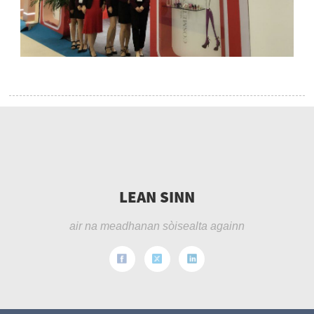
LEAN SINN
air na meadhanan sòisealta againn