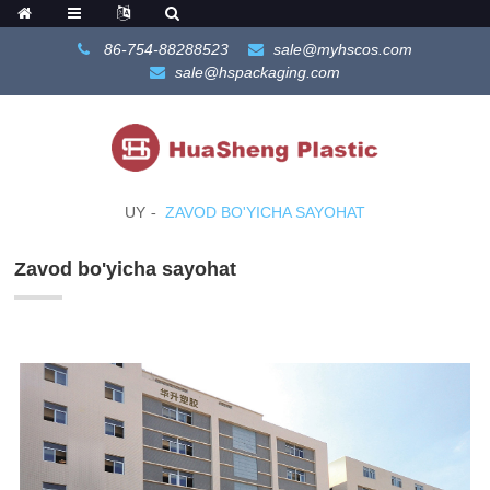
86-754-88288523
sale@myhscos.com
sale@hspackaging.com
UY
ZAVOD BO'YICHA SAYOHAT
Zavod bo'yicha sayohat