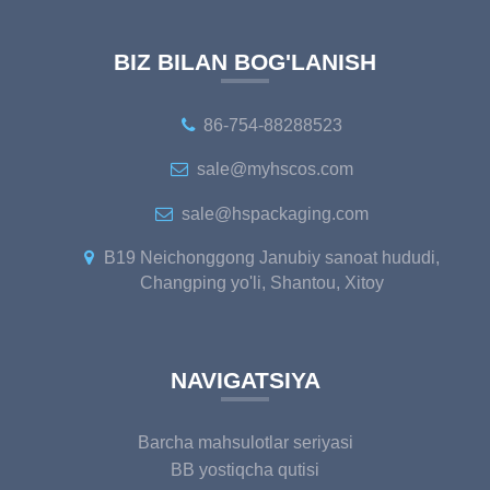
BIZ BILAN BOG'LANISH
86-754-88288523
sale@myhscos.com
sale@hspackaging.com
B19 Neichonggong Janubiy sanoat hududi,
Changping yo'li, Shantou, Xitoy
NAVIGATSIYA
Barcha mahsulotlar seriyasi
BB yostiqcha qutisi