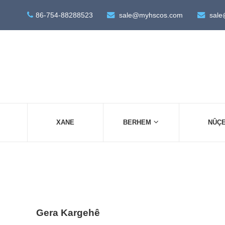
86-754-88288523
sale@myhscos.com
sale
XANE
BERHEM
NÛÇ
Gera Kargehê