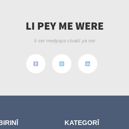
LI PEY ME WERE
li ser medyaya civakî ya me
IRINÎ
KATEGORÎ