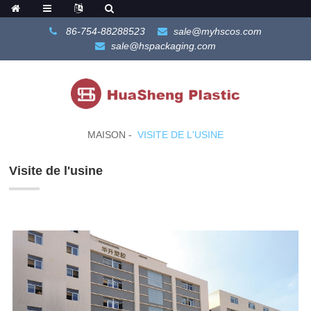
86-754-88288523
sale@myhscos.com
sale@hspackaging.com
MAISON
VISITE DE L'USINE
Visite de l'usine