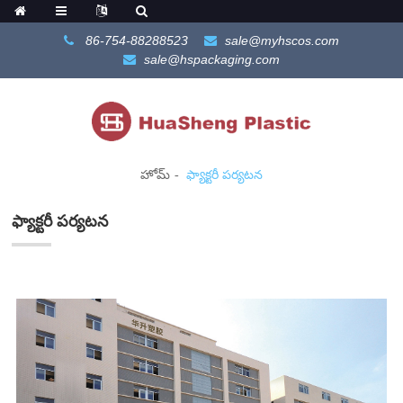
86-754-88288523
sale@myhscos.com
sale@hspackaging.com
హోమ్
ఫ్యాక్టరీ పర్యటన
ఫ్యాక్టరీ పర్యటన