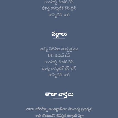
కాంపాక్ట్ పౌడర్ కేస్
పూర్తి కాస్మెటిక్ కేస్ లైన్
కాస్మెటిక్ జార్
వర్గాలు
అన్ని సిరీస్‌ల ఉత్పత్తులు
BB కుషన్ కేస్
కాంపాక్ట్ పౌడర్ కేస్
పూర్తి కాస్మెటిక్ కేస్ లైన్
కాస్మెటిక్ జార్
తాజా వార్తలు
2026 బోలోగ్నా అంతర్జాతీయ సౌందర్య ప్రదర్శన
గాలి చొరబడని లిప్‌స్టిక్ ట్యూబ్ 3గ్రా