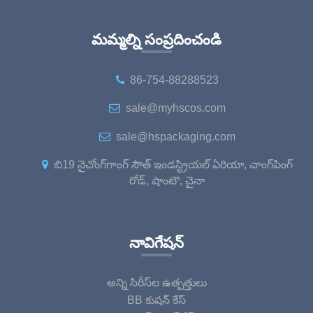
మమ్మల్ని సంప్రదించండి
86-754-88288523
sale@myhscos.com
sale@hspackaging.com
బి19 నైచోంగ్‌గాంగ్ సౌత్ ఇండస్ట్రియల్ ఏరియా, చాంగ్‌పింగ్
రోడ్, షాంటౌ, చైనా
నావిగేషన్
అన్ని సిరీస్‌ల ఉత్పత్తులు
BB కుషన్ కేస్