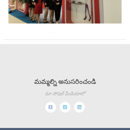
మమ్మల్ని అనుసరించండి
మా సోషల్ మీడియాలో